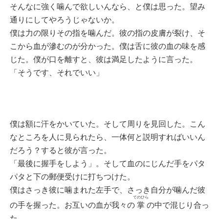
そんなに強く噛んで欲しいんなら、と僕は思った。望み
通りにしてやろうじゃないか。
僕は力の限りその指を噛んだ。彼の指の皮膚が裂け、そ
こから血が滲むのが分かった。僕は舌に彼の血の味を感
じた。僕が口を離すと、彼は満足したように言った。
「そうです、それでいい」
僕は額に汗をかいていた。そして周りを見回した。こん
なところを人に見られたら、一体何と説明すればいいん
だろう？すると彼が言った。
「最後に握手をしよう」。そして血のにじんだ手をパタ
パタと下の郵便受けに打ちつけた。
僕はさっき彼に噛まれた左手で、さっき自分が噛んだ彼
てのひら
の手を握った。お互いの血が我々の
掌
の中で混じり合っ
た。