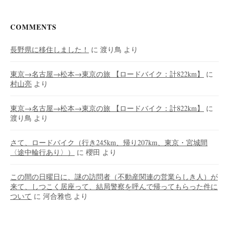
COMMENTS
長野県に移住しました！
に
渡り鳥
より
東京→名古屋→松本→東京の旅 【ロードバイク：計822km】
に
村山亮
より
東京→名古屋→松本→東京の旅 【ロードバイク：計822km】
に
渡り鳥
より
さて、ロードバイク（行き245km、帰り207km、東京・宮城間
〈途中輪行あり〉）
に
櫻田
より
この間の日曜日に、謎の訪問者（不動産関連の営業らしき人）が
来て、しつこく居座って、結局警察を呼んで帰ってもらった件に
ついて
に
河合雅也
より