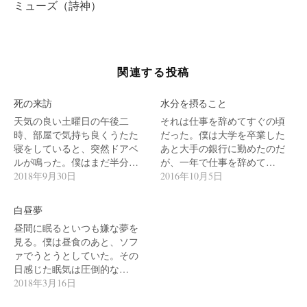
ビ
ミューズ（詩神）
ゲ
ー
シ
関連する投稿
ョ
ン
死の来訪
水分を摂ること
天気の良い土曜日の午後二
それは仕事を辞めてすぐの頃
時、部屋で気持ち良くうたた
だった。僕は大学を卒業した
寝をしていると、突然ドアベ
あと大手の銀行に勤めたのだ
ルが鳴った。僕はまだ半分…
が、一年で仕事を辞めて…
2018年9月30日
2016年10月5日
白昼夢
昼間に眠るといつも嫌な夢を
見る。僕は昼食のあと、ソフ
ァでうとうとしていた。その
日感じた眠気は圧倒的な…
2018年3月16日