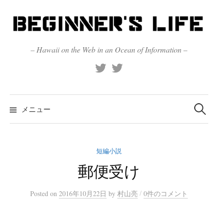
コ
ン
テ
ン
– Hawaii on the Web in an Ocean of Information –
ツ
X
Official
へ
(Twitter)
(X)
ス
キ
検
索:
メニュー
ッ
プ
短編小説
郵便受け
/
Posted
on
2016年10月22日
by
村山亮
0件のコメント