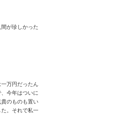
人間が珍しかった
は一万円だったん
で、今年はついに
兄貴のものも置い
した。それで私一