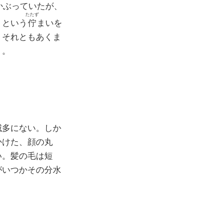
かぶっていたが、
たたず
、という
佇
まいを
 それともあくま
・。
滅多にない。しか
かけた、顔の丸
い。髪の毛は短
がいつかその分水