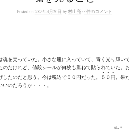
/
Posted
on
2023年4月20日
by
村山亮
0件のコメント
は魂を売っていた。小さな瓶に入っていて、青く光り輝い
たのだけれど、値段シールが何枚も重ねて貼られていた。
●●●
げしたのだと思う。今は税込で５０円だった。
５０円
。果
いいのだろうか・・・。
ほこり