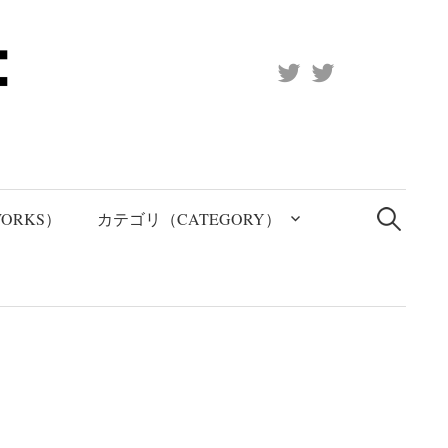
X
Official
(Twitter)
(X)
検
索:
ORKS）
カテゴリ（CATEGORY）