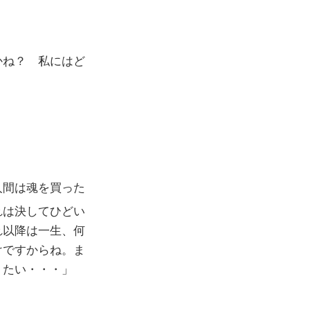
かね？ 私にはど
人間は魂を買った
れは決してひどい
れ以降は一生、何
けですからね。ま
りたい・・・」