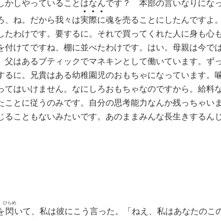
しかしやっていることはなんです？ 本部の言いなりにな
●●●
ろ、ね。だから我々は
実際に
魂を売ることにしたんですよ
したわけです。要するに。それで買ってくれた人に身も心
を付けてですね、棚に並べたわけです。はい。母親は今で
。父はあるブティックでマネキンとして働いています。ず
するに。兄貴はある幼稚園児のおもちゃになっています。
ってはいけません。なにしろおもちゃなのですから。給料
たことに従うのみです。自分の思考能力なんか残っちゃい
じることもないみたいです。あのままみんな長生きするん
ひらめ
を
閃
いて、私は彼にこう言った。「ねえ、私はあなたのこ