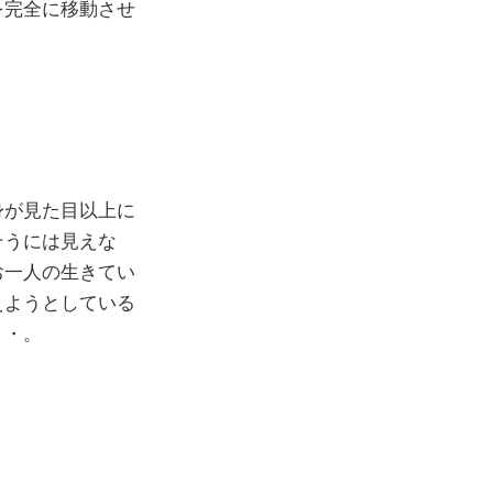
を完全に移動させ
身が見た目以上に
そうには見えな
お一人の生きてい
えようとしている
・・。