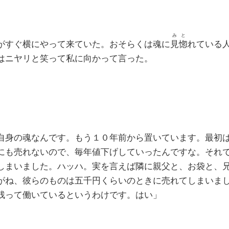
みと
がすぐ横にやって来ていた。おそらくは魂に
見惚
れている
はニヤリと笑って私に向かって言った。
自身の魂なんです。もう１０年前から置いています。最初
にも売れないので、毎年値下げしていったんですな。それ
しまいました。ハッハ。実を言えば隣に親父と、お袋と、
がね、彼らのものは五千円くらいのときに売れてしまいま
残って働いているというわけです。はい」