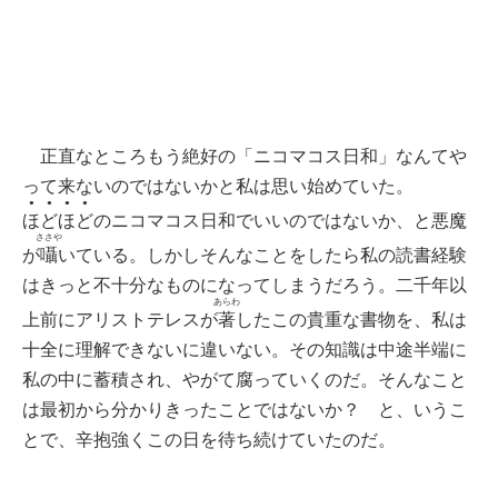
正直なところもう絶好の「ニコマコス日和」なんてや
って来ないのではないかと私は思い始めていた。
●●●●
ほどほど
のニコマコス日和でいいのではないか、と悪魔
ささや
が
囁
いている。しかしそんなことをしたら私の読書経験
はきっと不十分なものになってしまうだろう。二千年以
あらわ
上前にアリストテレスが
著
したこの貴重な書物を、私は
十全に理解できないに違いない。その知識は中途半端に
私の中に蓄積され、やがて腐っていくのだ。そんなこと
は最初から分かりきったことではないか？ と、いうこ
とで、辛抱強くこの日を待ち続けていたのだ。