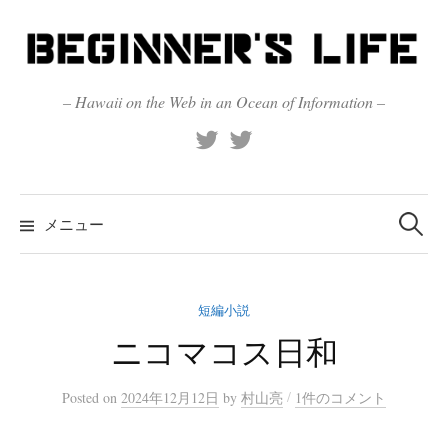
コ
ン
テ
ン
– Hawaii on the Web in an Ocean of Information –
ツ
X
Official
へ
(Twitter)
(X)
ス
キ
検
索:
メニュー
ッ
プ
短編小説
ニコマコス日和
/
Posted
on
2024年12月12日
by
村山亮
1件のコメント