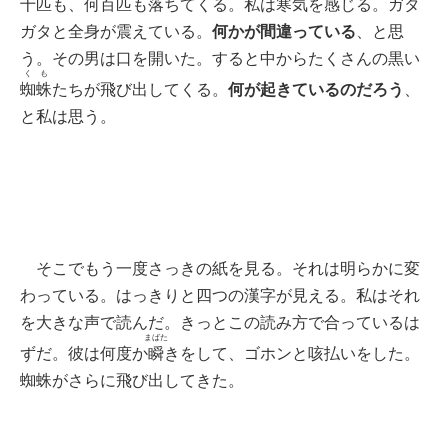
十匹も、何百匹も落ちてくる。私は寒気を感じる。ガタ
何かが間違っている
ガタと全身が震えている。
、と思
う。その男は口を開いた。すると中からたくさんの黒い
くも
何が起きているのだろう
蜘蛛
たちが飛び出してくる。
、
と私は思う。
そこでもう一度さっきの紙を見る。それは明らかに変
わっている。はっきりと四つの漢字が見える。私はそれ
を大きな声で読んだ。きっとこの読み方で合っているは
まばた
ずだ。彼は何度か
瞬
きをして、ゴホンと咳払いをした。
蜘蛛がさらに飛び出してきた。