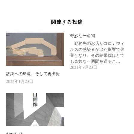
ー
シ
関連する投稿
ョ
ン
奇妙な一週間
勤務先のお店がコロナウィ
ルスの感染者が出た影響で休
業となり、その結果僕はとて
も奇妙な一週間を送るこ…
2021年8月23日
故郷への帰還、そして再出発
2023年1月23日
お知らせ