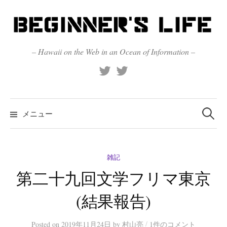
コ
ン
テ
ン
– Hawaii on the Web in an Ocean of Information –
ツ
X
Official
へ
(Twitter)
(X)
ス
キ
検
索:
メニュー
ッ
プ
雑記
第二十九回文学フリマ東京
(結果報告)
/
Posted
on
2019年11月24日
by
村山亮
1件のコメント