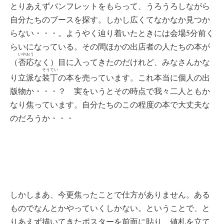
とりあえずパンフレットをもらって、うろうろしながら
自分たちのブースを探す。しかし広くてなかなか見つか
らない・・・。ようやく辿り着いたときには会場5分前く
らいになっている。その間ほかの出店者の人たちの本が
いやおう
（
否応
なく）目に入ってきたのだけれど、みなさんかな
そうてい
り立派な
装丁
の本を売っています。これ本当に個人の出
版物か・・・？ 実をいうとその時点で我々二人ともか
なり焦っています。自分たちのこの程度の本で大丈夫な
のだろうか・・・
しかしまあ、今更焦ったことで仕方がありません。ある
ものでなんとかやっていくしかない。ということで、と
りあえず描いてきたポスターを前面に貼り、値札を立て