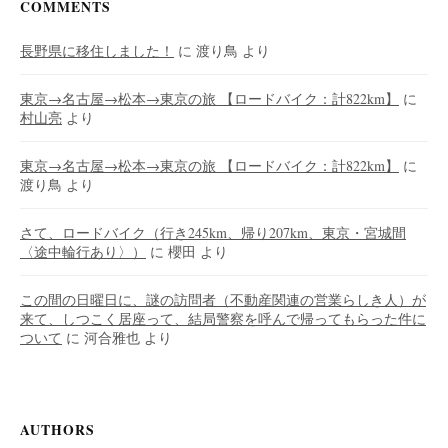
COMMENTS
長野県に移住しました！
に
渡り鳥
より
東京→名古屋→松本→東京の旅 【ロードバイク：計822km】
に
村山亮
より
東京→名古屋→松本→東京の旅 【ロードバイク：計822km】
に
渡り鳥
より
さて、ロードバイク（行き245km、帰り207km、東京・宮城間
〈途中輪行あり〉）
に
櫻田
より
この間の日曜日に、謎の訪問者（不動産関連の営業らしき人）が
来て、しつこく居座って、結局警察を呼んで帰ってもらった件に
ついて
に
河合雅也
より
AUTHORS