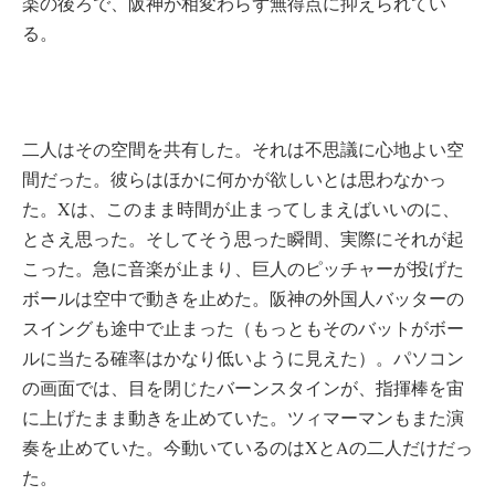
楽の後ろで、阪神が相変わらず無得点に抑えられてい
る。
二人はその空間を共有した。それは不思議に心地よい空
間だった。彼らはほかに何かが欲しいとは思わなかっ
た。Xは、このまま時間が止まってしまえばいいのに、
とさえ思った。そしてそう思った瞬間、実際にそれが起
こった。急に音楽が止まり、巨人のピッチャーが投げた
ボールは空中で動きを止めた。阪神の外国人バッターの
スイングも途中で止まった（もっともそのバットがボー
ルに当たる確率はかなり低いように見えた）。パソコン
の画面では、目を閉じたバーンスタインが、指揮棒を宙
に上げたまま動きを止めていた。ツィマーマンもまた演
奏を止めていた。今動いているのはXとAの二人だけだっ
た。