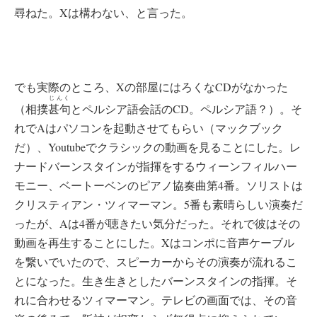
尋ねた。Xは構わない、と言った。
でも実際のところ、Xの部屋にはろくなCDがなかった
じんく
（相撲
甚句
とペルシア語会話のCD。ペルシア語？）。そ
れでAはパソコンを起動させてもらい（マックブック
だ）、Youtubeでクラシックの動画を見ることにした。レ
ナードバーンスタインが指揮をするウィーンフィルハー
モニー、ベートーベンのピアノ協奏曲第4番。ソリストは
クリスティアン・ツィマーマン。5番も素晴らしい演奏だ
ったが、Aは4番が聴きたい気分だった。それで彼はその
動画を再生することにした。Xはコンポに音声ケーブル
を繋いでいたので、スピーカーからその演奏が流れるこ
とになった。生き生きとしたバーンスタインの指揮。そ
れに合わせるツィマーマン。テレビの画面では、その音