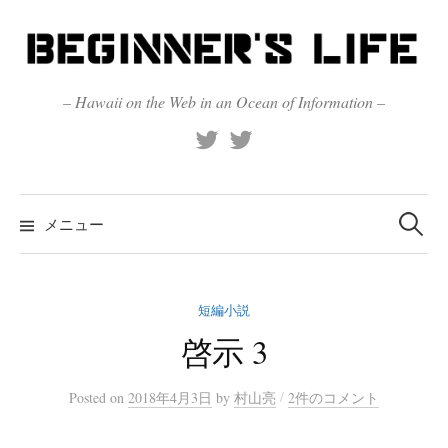
コ
ン
テ
ン
– Hawaii on the Web in an Ocean of Information –
ツ
X
Official
へ
(Twitter)
(X)
ス
キ
検
索:
メニュー
ッ
プ
短編小説
啓示 3
/
Posted
on
2018年4月3日
by
村山亮
2件のコメント