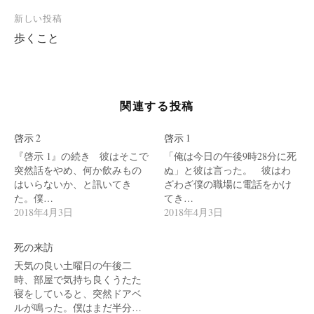
ナ
新しい投稿
ビ
歩くこと
ゲ
ー
シ
関連する投稿
ョ
ン
啓示 2
啓示 1
『啓示 1』の続き 彼はそこで
「俺は今日の午後9時28分に死
突然話をやめ、何か飲みもの
ぬ」と彼は言った。 彼はわ
はいらないか、と訊いてき
ざわざ僕の職場に電話をかけ
た。僕…
てき…
2018年4月3日
2018年4月3日
死の来訪
天気の良い土曜日の午後二
時、部屋で気持ち良くうたた
寝をしていると、突然ドアベ
ルが鳴った。僕はまだ半分…