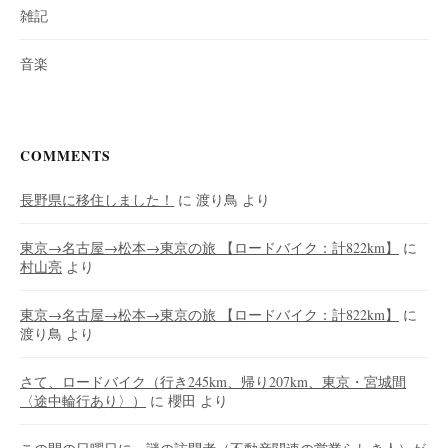
雑記
音楽
COMMENTS
長野県に移住しました！
に
渡り鳥
より
東京→名古屋→松本→東京の旅 【ロードバイク：計822km】
に
村山亮
より
東京→名古屋→松本→東京の旅 【ロードバイク：計822km】
に
渡り鳥
より
さて、ロードバイク（行き245km、帰り207km、東京・宮城間
〈途中輪行あり〉）
に
櫻田
より