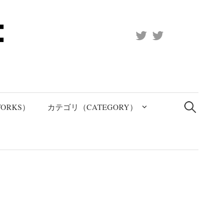
X
Official
(Twitter)
(X)
検
索:
ORKS）
カテゴリ（CATEGORY）