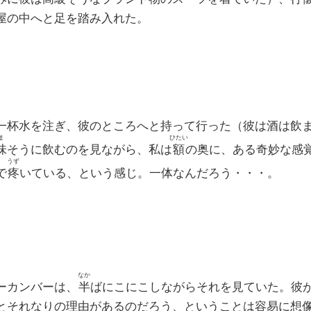
屋の中へと足を踏み入れた。
杯水を注ぎ、彼のところへと持って行った（彼は酒は飲
ま
ひたい
味
そうに飲むのを見ながら、私は
額
の奥に、ある奇妙な感
うず
で
疼
いている、という感じ。一体なんだろう・・・。
なか
ーカンバーは、
半
ばにこにこしながらそれを見ていた。彼
とそれなりの理由があるのだろう、ということは容易に想