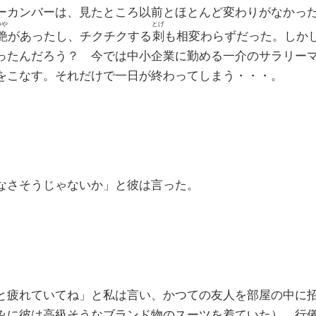
カンバーは、見たところ以前とほとんど変わりがなかっ
つや
とげ
艶
があったし、チクチクする
刺
も相変わらずだった。しか
ったんだろう？ 今では中小企業に勤める一介のサラリー
をこなす。それだけで一日が終わってしまう・・・。
なさそうじゃないか」と彼は言った。
と疲れていてね」と私は言い、かつての友人を部屋の中に
みに彼は高級そうなブランド物のスーツを着ていた）、行