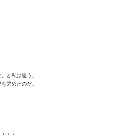
。
な、と私は思う。
鍵を閉めたのだ。