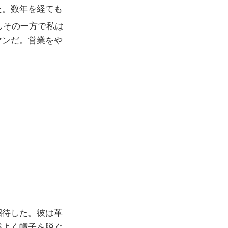
た。数年を経ても
しその一方で私は
マンだ。営業をや
招待した。彼は革
儀よく帽子を脱ぐ