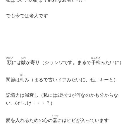
でも今では老人です
ひたい
しわ
ほしがき
額
には
皺
が寄り（シワシワです。まるで
干柿
みたいに）
きし
関節は
軋
み（まるで古いドアみたいに、ね。キーと）
記憶力は減衰し（私には2足す2が何なのかも分からな
い。6だっけ・・・？）
うつわ
愛を入れるための心の
器
にはヒビが入っています