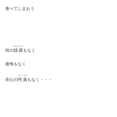
食べてしまおう
ちゅうちょ
何の
躊躇
もなく
後悔もなく
か
しゃく
良心の
呵
責
もなく・・・