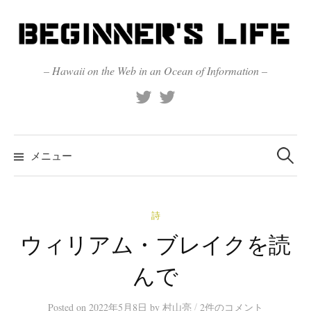
コ
ン
テ
ン
– Hawaii on the Web in an Ocean of Information –
ツ
X
Official
へ
(Twitter)
(X)
ス
キ
検
索:
メニュー
ッ
プ
詩
ウィリアム・ブレイクを読
んで
/
Posted
on
2022年5月8日
by
村山亮
2件のコメント