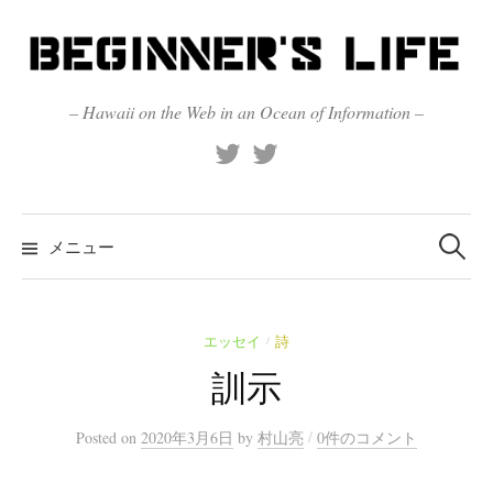
コ
ン
テ
ン
– Hawaii on the Web in an Ocean of Information –
ツ
X
Official
へ
(Twitter)
(X)
ス
キ
検
索:
メニュー
ッ
プ
エッセイ
詩
/
訓示
/
Posted
on
2020年3月6日
by
村山亮
0件のコメント