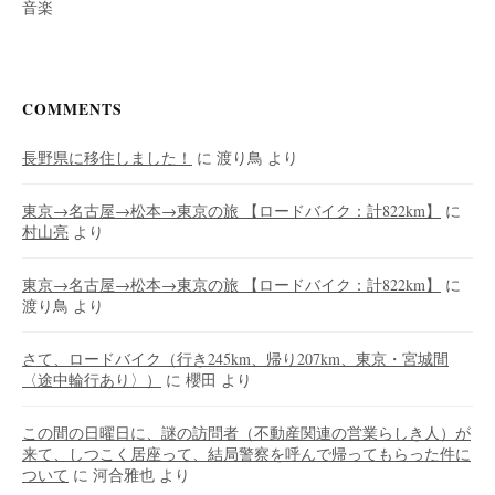
音楽
COMMENTS
長野県に移住しました！
に
渡り鳥
より
東京→名古屋→松本→東京の旅 【ロードバイク：計822km】
に
村山亮
より
東京→名古屋→松本→東京の旅 【ロードバイク：計822km】
に
渡り鳥
より
さて、ロードバイク（行き245km、帰り207km、東京・宮城間
〈途中輪行あり〉）
に
櫻田
より
この間の日曜日に、謎の訪問者（不動産関連の営業らしき人）が
来て、しつこく居座って、結局警察を呼んで帰ってもらった件に
ついて
に
河合雅也
より