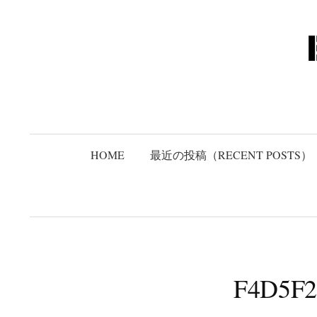
コ
ン
テ
ン
ツ
へ
ス
キ
HOME
最近の投稿（RECENT POSTS）
ッ
プ
F4D5F2