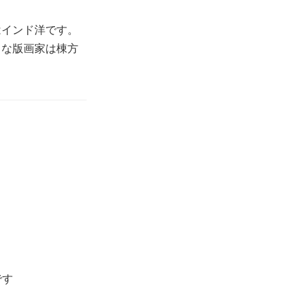
はインド洋です。
きな版画家は棟方
です