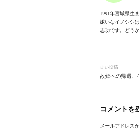
1991年宮城県
嫌いなイノシシ
志功です。どう
投
古い投稿
故郷への帰還、
稿
ナ
ビ
コメントを
ゲ
ー
メールアドレス
シ