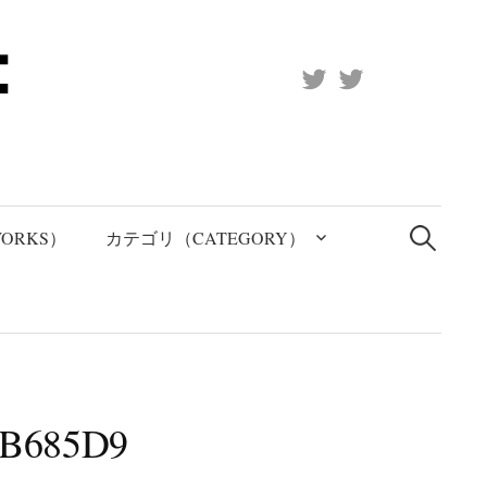
X
Official
(Twitter)
(X)
検
索:
ORKS）
カテゴリ（CATEGORY）
9B685D9