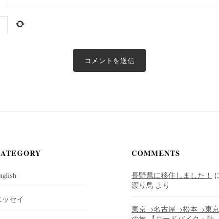
CATEGORY
COMMENTS
nglish
長野県に移住しました！
渡り鳥
より
エッセイ
東京→名古屋→松本→東
の旅 【ロードバイク：計