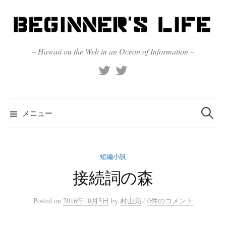
コ
ン
テ
ン
– Hawaii on the Web in an Ocean of Information –
ツ
X
Official
へ
(Twitter)
(X)
ス
キ
検
索:
メニュー
ッ
プ
短編小説
接続詞の森
/
Posted
on
2016年10月3日
by
村山亮
0件のコメント