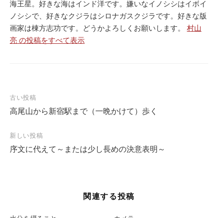
海王星。好きな海はインド洋です。嫌いなイノシシはイボイ
ノシシで、好きなクジラはシロナガスクジラです。好きな版
画家は棟方志功です。どうかよろしくお願いします。
村山
亮 の投稿をすべて表示
投
古い投稿
高尾山から新宿駅まで（一晩かけて）歩く
稿
ナ
新しい投稿
ビ
序文に代えて～または少し長めの決意表明～
ゲ
ー
シ
関連する投稿
ョ