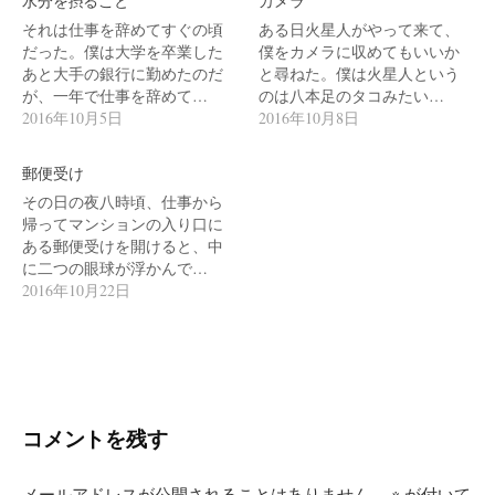
ン
水分を摂ること
カメラ
それは仕事を辞めてすぐの頃
ある日火星人がやって来て、
だった。僕は大学を卒業した
僕をカメラに収めてもいいか
あと大手の銀行に勤めたのだ
と尋ねた。僕は火星人という
が、一年で仕事を辞めて…
のは八本足のタコみたい…
2016年10月5日
2016年10月8日
郵便受け
その日の夜八時頃、仕事から
帰ってマンションの入り口に
ある郵便受けを開けると、中
に二つの眼球が浮かんで…
2016年10月22日
コメントを残す
メールアドレスが公開されることはありません。
※
が付いて