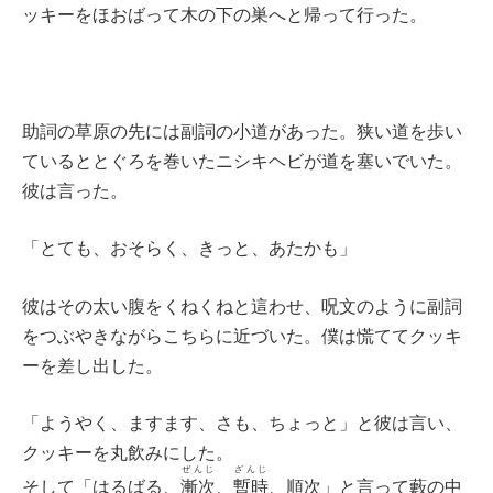
ッキーをほおばって木の下の巣へと帰って行った。
助詞の草原の先には副詞の小道があった。狭い道を歩い
ているととぐろを巻いたニシキヘビが道を塞いでいた。
彼は言った。
「とても、おそらく、きっと、あたかも」
彼はその太い腹をくねくねと這わせ、呪文のように副詞
をつぶやきながらこちらに近づいた。僕は慌ててクッキ
ーを差し出した。
「ようやく、ますます、さも、ちょっと」と彼は言い、
クッキーを丸飲みにした。
ぜんじ
ざんじ
そして「はるばる、
漸次
、
暫時
、順次」と言って藪の中