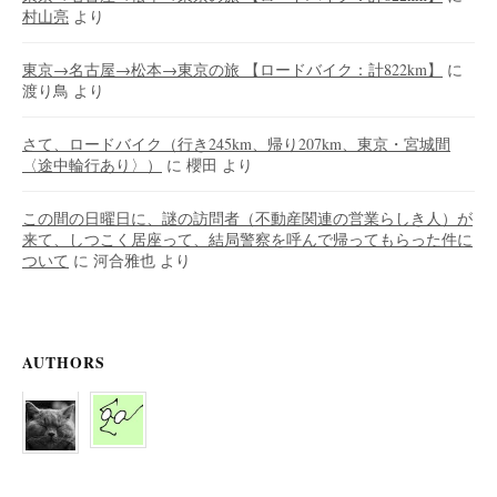
村山亮
より
東京→名古屋→松本→東京の旅 【ロードバイク：計822km】
に
渡り鳥
より
さて、ロードバイク（行き245km、帰り207km、東京・宮城間
〈途中輪行あり〉）
に
櫻田
より
この間の日曜日に、謎の訪問者（不動産関連の営業らしき人）が
来て、しつこく居座って、結局警察を呼んで帰ってもらった件に
ついて
に
河合雅也
より
AUTHORS