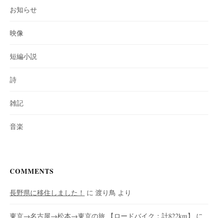
お知らせ
映像
短編小説
詩
雑記
音楽
COMMENTS
長野県に移住しました！
に
渡り鳥
より
東京→名古屋→松本→東京の旅 【ロードバイク：計822km】
に