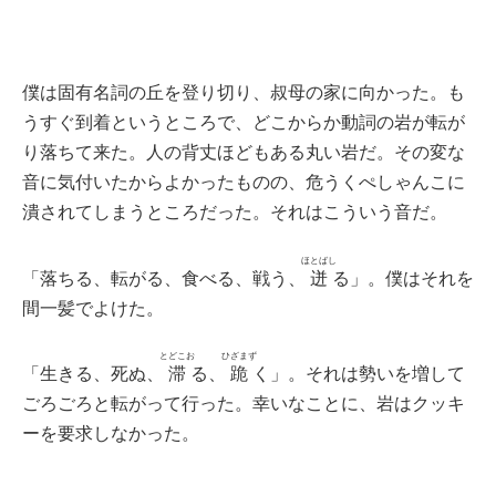
僕は固有名詞の丘を登り切り、叔母の家に向かった。も
うすぐ到着というところで、どこからか動詞の岩が転が
り落ちて来た。人の背丈ほどもある丸い岩だ。その変な
音に気付いたからよかったものの、危うくぺしゃんこに
潰されてしまうところだった。それはこういう音だ。
ほとばし
「落ちる、転がる、食べる、戦う、
迸
る」。僕はそれを
間一髪でよけた。
とどこお
ひざまず
「生きる、死ぬ、
滞
る、
跪
く」。それは勢いを増して
ごろごろと転がって行った。幸いなことに、岩はクッキ
ーを要求しなかった。