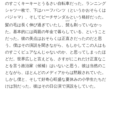
のすごくキーキーとうるさい自転車だった。ランニング
シャツ一枚で、下はハーフパンツ（というかおそらくは
パジャマ）、そしてビーチサンダルという格好だった。
ひげ
そ
髪の毛は長く伸び過ぎていたし、
髭
も
剃
っていなかっ
た。基本的には両親の年金で暮らしている、ということ
だった。彼の美点はおそらくは正直さだったのだと思
う。僕はその演説を聞きながら、もしかしてこの人はも
のすごくピュアなんじゃないのか、と思ってしまったほ
どだ。世界広しと言えども、さすがにこれだけ正直なこ
とを言う政治家（候補）はいないと思う。彼は当然のこ
とながら、ほとんどのメディアからは黙殺されていた。
しかし僕と、そして好奇心旺盛な夏休みの小学生たちだ
けは別だった。彼はその日公演で演説をしていた。