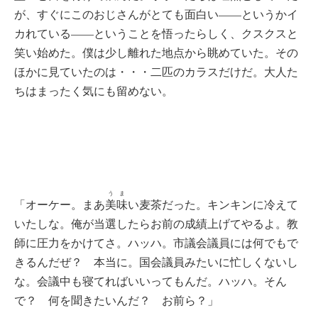
が、すぐにこのおじさんがとても面白い——というかイ
カれている——ということを悟ったらしく、クスクスと
笑い始めた。僕は少し離れた地点から眺めていた。その
ほかに見ていたのは・・・二匹のカラスだけだ。大人た
ちはまったく気にも留めない。
うま
「オーケー。まあ
美味
い麦茶だった。キンキンに冷えて
いたしな。俺が当選したらお前の成績上げてやるよ。教
師に圧力をかけてさ。ハッハ。市議会議員には何でもで
きるんだぜ？ 本当に。国会議員みたいに忙しくないし
な。会議中も寝てればいいってもんだ。ハッハ。そん
で？ 何を聞きたいんだ？ お前ら？」