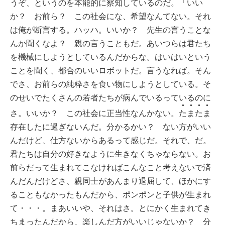
うぞ、というのを本能的に察知しているのだ。「いい
か？ お前ら？ この社会にな、希望なんてない。それ
は俺が断言する。ハッハ。いいか？ 先生の言うことな
んか聞くなよ？ 親の言うこともだ。あいつらは君たち
を機械にしようとしているんだからな。はいはいという
ことを聞く、都合のいいロボットだ。言うなれば。そん
でさ、お前らの純粋さを食い物にしようとしている。そ
のせいでたくさんの若者たちが病んでいるっているのに
●●●●
さ。いいか？ この社会に正当性なんかない。
たまたま
存在したに過ぎないんだ。分かるかい？ ない方がいい
んだけど、仕方ないからあるって感じだ。それで、だ。
君たちは自分の好きなように生きなくちゃならない。お
前らだって生まれてこなければこんなこと考えないで済
んだんだけどさ、親同士があんまり退屈して、ほかにす
ることもなかったもんだから、ポンポンと子供が生まれ
て・・・。まあいいや、それはさ。とにかく生まれてき
ちまったんだから、楽しんだ方がいいじゃないか？ 分