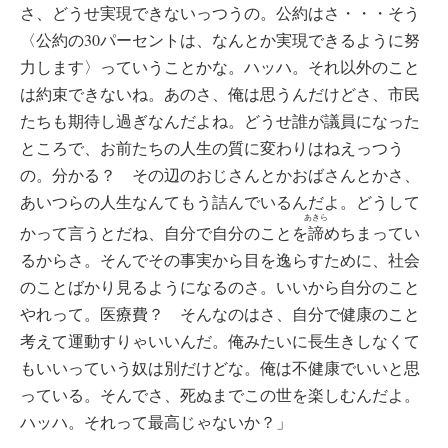
さ、どうせ実現できないっつうの。公約はさ・・・そう
〈公約の30パーセントは、なんとか実現できるように努
力します〉っていうことかな。ハッハ。それ以外のこと
は約束できないね。あのさ、俺は思うんだけどさ、市民
たちも期待し過ぎなんだよね。どうせ誰が議員になった
ところで、お前たちの人生の質に変わりはねえっつう
の。分かる？ その辺のおじさんとかおばさんとかさ、
あいつらの人生なんてもう詰んでいるんだよ。どうして
あきら
かって言うとだね、自分で自分のことを
諦
めちまってい
るからさ。そんでその事実から目を逸らすために、社会
のことばかり見るようになるのさ。いいから自分のこと
やれって。医療費？ そんなのはさ、自分で健康のこと
考えて運動すりゃいいんだ。俺みたいに長生きしなくて
もいいっていう奴は別だけどな。俺は不健康でいいと思
っている。そんでさ、死ぬまでこの世を楽しむんだよ。
ハッハ。それって最高じゃないか？」