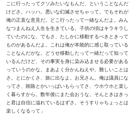
こに行ったってクソみたいなもんだ、ということなんだ
けどさ。ハッハ。悪いな幻滅させちゃって。でもそれが
俺の正直な意見だ。どこ行ったって一緒なんだよ。みん
なつまんねえ人生を生きている。子供の頃はキラキラし
ていたのにな。でもさ、たしかに移動するべきときって
ものがあるんだよ。これは俺が本能的に感じ取っている
ことなんだがな。どうせ移動したって一緒だって知って
いるんだけど、その事実を身に染み込ませる必要がある
っていうのかな。まあよく分かんねえや。難しいことは
さ。とにかくさ、旅に出なよ。お兄さん。俺は議員にな
ってさ、賄賂とかいっぱいもらってさ、ウホウホと楽し
く暮らすから。数年後にまた会おうな。そんときはきっ
と君は自信に溢れているはずさ。そうすりゃちょっとは
楽しくなるって」