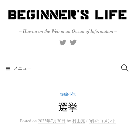
コ
ン
テ
ン
– Hawaii on the Web in an Ocean of Information –
ツ
X
Official
へ
(Twitter)
(X)
ス
キ
検
索:
メニュー
ッ
プ
短編小説
選挙
/
Posted
on
2023年7月30日
by
村山亮
0件のコメント