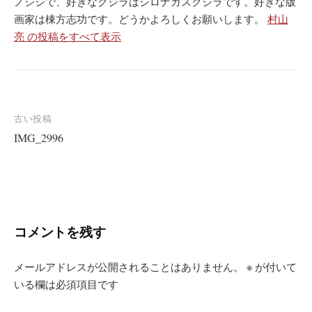
ノシシで、好きなクジラはシロナガスクジラです。好きな版
画家は棟方志功です。どうかよろしくお願いします。
村山
亮 の投稿をすべて表示
投
古い投稿
IMG_2996
稿
ナ
ビ
ゲ
ー
コメントを残す
シ
メールアドレスが公開されることはありません。
※
が付いて
ョ
いる欄は必須項目です
ン