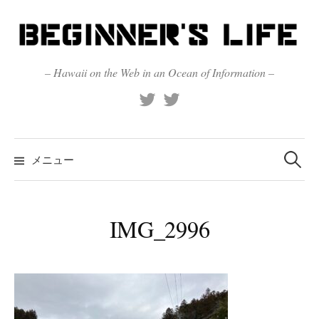
コ
ン
テ
ン
– Hawaii on the Web in an Ocean of Information –
ツ
X
Official
へ
(Twitter)
(X)
ス
キ
検
索:
メニュー
ッ
プ
IMG_2996