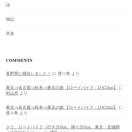
詩
雑記
音楽
COMMENTS
長野県に移住しました！
に
渡り鳥
より
東京→名古屋→松本→東京の旅 【ロードバイク：計822km】
に
村山亮
より
東京→名古屋→松本→東京の旅 【ロードバイク：計822km】
に
渡り鳥
より
さて、ロードバイク（行き245km、帰り207km、東京・宮城間