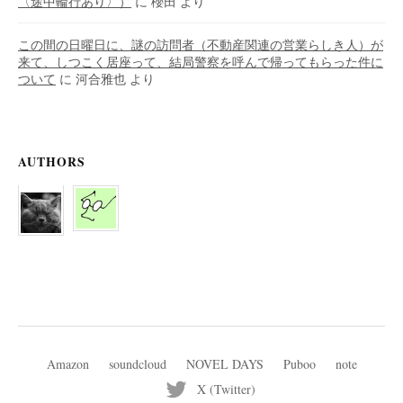
〈途中輪行あり〉）
に
櫻田
より
この間の日曜日に、謎の訪問者（不動産関連の営業らしき人）が
来て、しつこく居座って、結局警察を呼んで帰ってもらった件に
ついて
に
河合雅也
より
AUTHORS
Amazon
soundcloud
NOVEL DAYS
Puboo
note
X (Twitter)