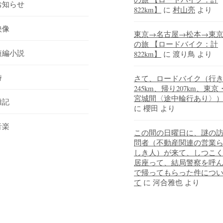
お知らせ
822km】
に
村山亮
より
映像
東京→名古屋→松本→東
の旅 【ロードバイク：計
短編小説
822km】
に
渡り鳥
より
詩
さて、ロードバイク（行
245km、帰り207km、東京
宮城間〈途中輪行あり〉
雑記
に
櫻田
より
音楽
この間の日曜日に、謎の
問者（不動産関連の営業
しき人）が来て、しつこ
居座って、結局警察を呼
で帰ってもらった件につ
て
に
河合雅也
より