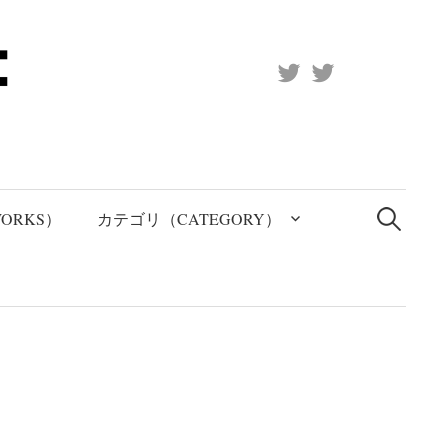
X
Official
(Twitter)
(X)
検
索:
ORKS）
カテゴリ（CATEGORY）