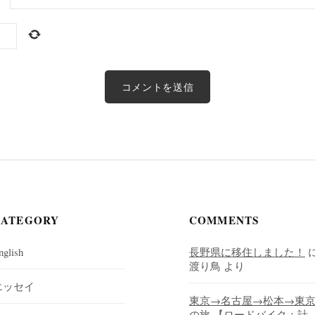
CATEGORY
COMMENTS
nglish
長野県に移住しました！
渡り鳥
より
エッセイ
東京→名古屋→松本→東
の旅 【ロードバイク：計