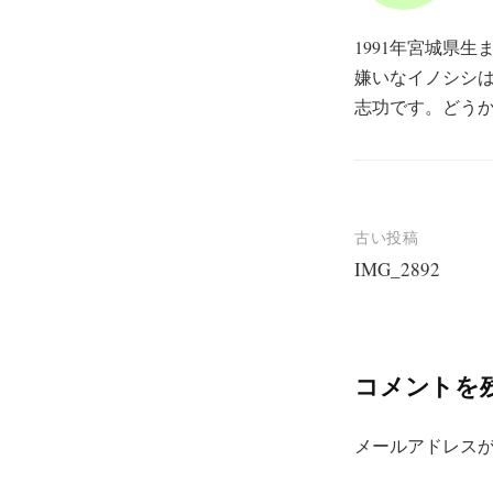
1991年宮城県
嫌いなイノシシ
志功です。どう
投
古い投稿
IMG_2892
稿
ナ
ビ
コメントを
ゲ
ー
メールアドレス
シ