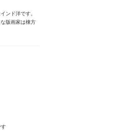
はインド洋です。
きな版画家は棟方
です