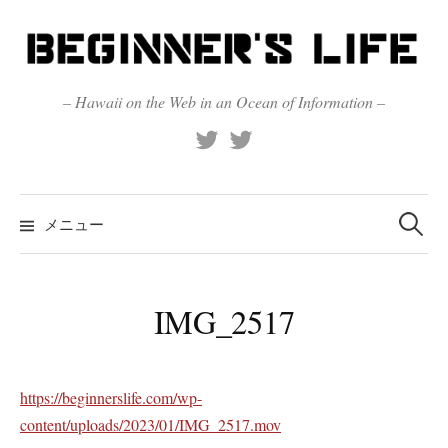
コ
ン
テ
ン
– Hawaii on the Web in an Ocean of Information –
ツ
X
Official
へ
(Twitter)
(X)
ス
キ
検
索:
メニュー
ッ
プ
IMG_2517
https://beginnerslife.com/wp-
content/uploads/2023/01/IMG_2517.mov