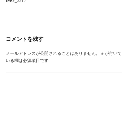
IMG_2517
稿
ナ
ビ
ゲ
ー
コメントを残す
シ
メールアドレスが公開されることはありません。
※
が付いて
ョ
いる欄は必須項目です
ン