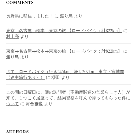
COMMENTS
長野県に移住しました！
に
渡り鳥
より
東京→名古屋→松本→東京の旅 【ロードバイク：計822km】
に
村山亮
より
東京→名古屋→松本→東京の旅 【ロードバイク：計822km】
に
渡り鳥
より
さて、ロードバイク（行き245km、帰り207km、東京・宮城間
〈途中輪行あり〉）
に
櫻田
より
この間の日曜日に、謎の訪問者（不動産関連の営業らしき人）が
来て、しつこく居座って、結局警察を呼んで帰ってもらった件に
ついて
に
河合雅也
より
AUTHORS