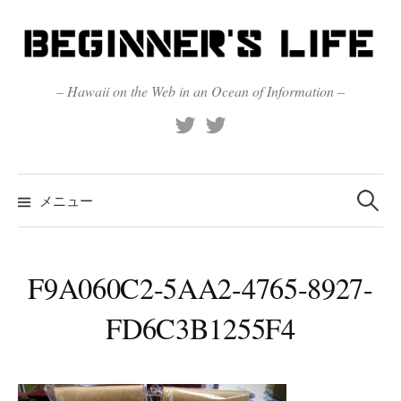
コ
ン
テ
ン
– Hawaii on the Web in an Ocean of Information –
ツ
X
Official
へ
(Twitter)
(X)
ス
キ
検
索:
メニュー
ッ
プ
F9A060C2-5AA2-4765-8927-
FD6C3B1255F4