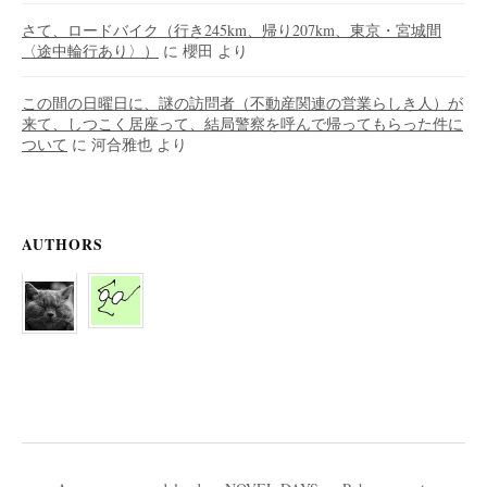
さて、ロードバイク（行き245km、帰り207km、東京・宮城間
〈途中輪行あり〉）
に
櫻田
より
この間の日曜日に、謎の訪問者（不動産関連の営業らしき人）が
来て、しつこく居座って、結局警察を呼んで帰ってもらった件に
ついて
に
河合雅也
より
AUTHORS