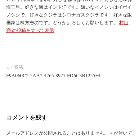
海王星。好きな海はインド洋です。嫌いなイノシシはイボイ
ノシシで、好きなクジラはシロナガスクジラです。好きな版
画家は棟方志功です。どうかよろしくお願いします。
村山
亮 の投稿をすべて表示
投
古い投稿
F9A060C2-5AA2-4765-8927-FD6C3B1255F4
稿
ナ
ビ
ゲ
ー
コメントを残す
シ
メールアドレスが公開されることはありません。
※
が付いて
ョ