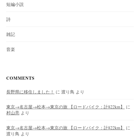
短編小説
詩
雑記
音楽
COMMENTS
長野県に移住しました！
に
渡り鳥
より
東京→名古屋→松本→東京の旅 【ロードバイク：計822km】
に
村山亮
より
東京→名古屋→松本→東京の旅 【ロードバイク：計822km】
に
渡り鳥
より