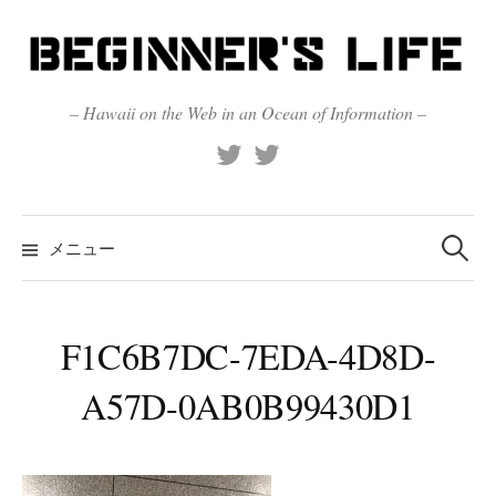
コ
ン
テ
ン
– Hawaii on the Web in an Ocean of Information –
ツ
X
Official
へ
(Twitter)
(X)
ス
キ
検
索:
メニュー
ッ
プ
F1C6B7DC-7EDA-4D8D-
A57D-0AB0B99430D1