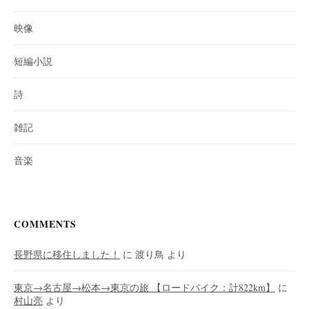
映像
短編小説
詩
雑記
音楽
COMMENTS
長野県に移住しました！
に
渡り鳥
より
東京→名古屋→松本→東京の旅 【ロードバイク：計822km】
に
村山亮
より