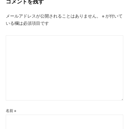
ー
コメントを残す
シ
メールアドレスが公開されることはありません。
※
が付いて
ョ
いる欄は必須項目です
ン
名前
※