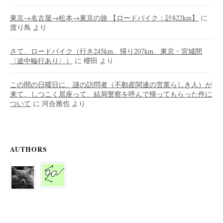
東京→名古屋→松本→東京の旅 【ロードバイク：計822km】
に
渡り鳥
より
さて、ロードバイク（行き245km、帰り207km、東京・宮城間
〈途中輪行あり〉）
に
櫻田
より
この間の日曜日に、謎の訪問者（不動産関連の営業らしき人）が
来て、しつこく居座って、結局警察を呼んで帰ってもらった件に
ついて
に
河合雅也
より
AUTHORS