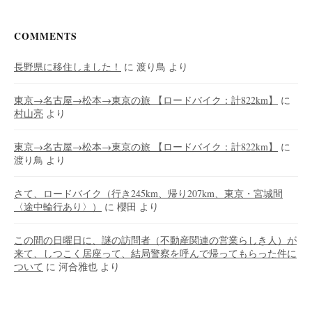
COMMENTS
長野県に移住しました！
に
渡り鳥
より
東京→名古屋→松本→東京の旅 【ロードバイク：計822km】
に
村山亮
より
東京→名古屋→松本→東京の旅 【ロードバイク：計822km】
に
渡り鳥
より
さて、ロードバイク（行き245km、帰り207km、東京・宮城間
〈途中輪行あり〉）
に
櫻田
より
この間の日曜日に、謎の訪問者（不動産関連の営業らしき人）が
来て、しつこく居座って、結局警察を呼んで帰ってもらった件に
ついて
に
河合雅也
より