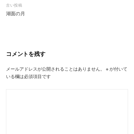
投
古い投稿
湖面の月
稿
ナ
ビ
ゲ
ー
コメントを残す
シ
メールアドレスが公開されることはありません。
※
が付いて
ョ
いる欄は必須項目です
ン