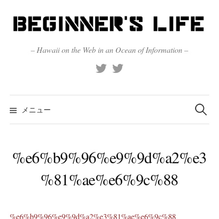
コ
ン
テ
ン
– Hawaii on the Web in an Ocean of Information –
ツ
X
Official
へ
(Twitter)
(X)
ス
キ
検
索:
メニュー
ッ
プ
%e6%b9%96%e9%9d%a2%e3
%81%ae%e6%9c%88
%e6%b9%96%e9%9d%a2%e3%81%ae%e6%9c%88