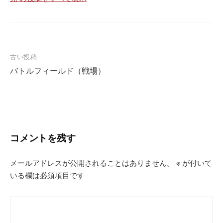
投
古い投稿
バトルフィールド（戦場）
稿
ナ
ビ
ゲ
ー
コメントを残す
シ
メールアドレスが公開されることはありません。
※
が付いて
ョ
いる欄は必須項目です
ン