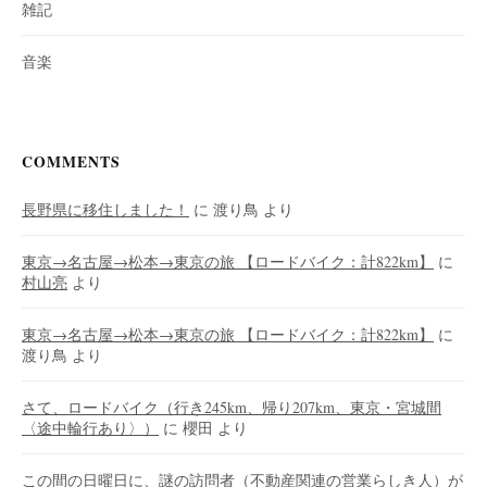
雑記
音楽
COMMENTS
長野県に移住しました！
に
渡り鳥
より
東京→名古屋→松本→東京の旅 【ロードバイク：計822km】
に
村山亮
より
東京→名古屋→松本→東京の旅 【ロードバイク：計822km】
に
渡り鳥
より
さて、ロードバイク（行き245km、帰り207km、東京・宮城間
〈途中輪行あり〉）
に
櫻田
より
この間の日曜日に、謎の訪問者（不動産関連の営業らしき人）が