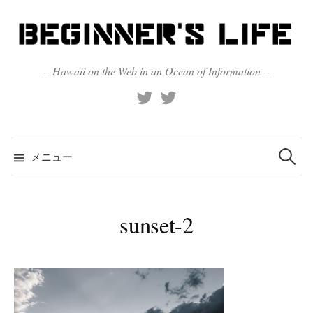
コ
ン
テ
ン
– Hawaii on the Web in an Ocean of Information –
ツ
X
Official
へ
(Twitter)
(X)
ス
キ
検
索:
メニュー
ッ
プ
sunset-2