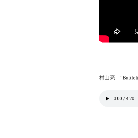
村山亮 ”Batt