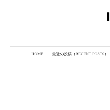
コ
ン
テ
ン
ツ
へ
ス
キ
HOME
最近の投稿（RECENT POSTS）
ッ
プ