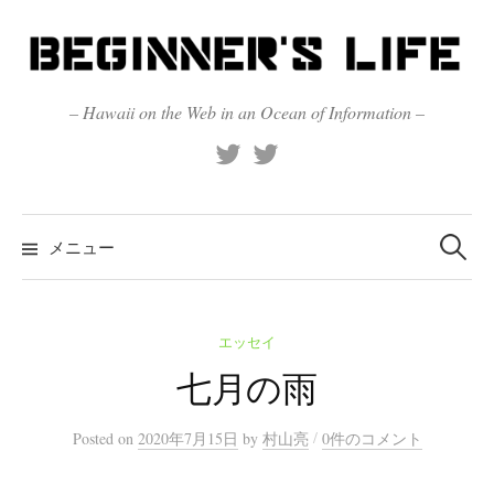
コ
ン
テ
ン
– Hawaii on the Web in an Ocean of Information –
ツ
X
Official
へ
(Twitter)
(X)
ス
キ
検
索:
メニュー
ッ
プ
エッセイ
七月の雨
/
Posted
on
2020年7月15日
by
村山亮
0件のコメント