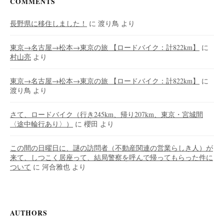
COMMENTS
長野県に移住しました！
に
渡り鳥
より
東京→名古屋→松本→東京の旅 【ロードバイク：計822km】
に
村山亮
より
東京→名古屋→松本→東京の旅 【ロードバイク：計822km】
に
渡り鳥
より
さて、ロードバイク（行き245km、帰り207km、東京・宮城間
〈途中輪行あり〉）
に
櫻田
より
この間の日曜日に、謎の訪問者（不動産関連の営業らしき人）が
来て、しつこく居座って、結局警察を呼んで帰ってもらった件に
ついて
に
河合雅也
より
AUTHORS