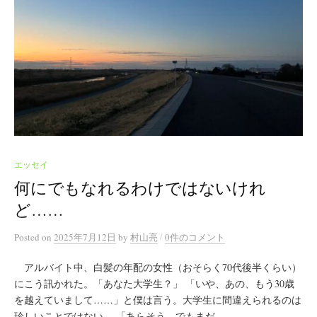
エッセイ
何にでもなれるわけではないけれ
ど……
/
Posted
on
2025年7月12日
by
村山亮
0件のコメント
アルバイト中、白髪の年配の女性（おそらく70代後半くらい）
にこう訊かれた。「あなた大学生？」 「いや、あの、もう30歳
を越えていまして……」と僕は言う。大学生に間違えられるのは
珍しいことではない。 「あらそう。でもまだ...