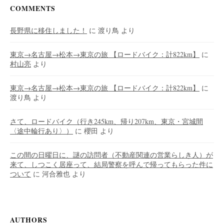
COMMENTS
長野県に移住しました！
に
渡り鳥
より
東京→名古屋→松本→東京の旅 【ロードバイク：計822km】
に
村山亮
より
東京→名古屋→松本→東京の旅 【ロードバイク：計822km】
に
渡り鳥
より
さて、ロードバイク（行き245km、帰り207km、東京・宮城間
〈途中輪行あり〉）
に
櫻田
より
この間の日曜日に、謎の訪問者（不動産関連の営業らしき人）が
来て、しつこく居座って、結局警察を呼んで帰ってもらった件に
ついて
に
河合雅也
より
AUTHORS