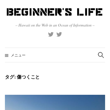
コ
ン
テ
ン
– Hawaii on the Web in an Ocean of Information –
ツ
X
Official
へ
(Twitter)
(X)
ス
キ
検
索:
メニュー
ッ
プ
タグ:
傷つくこと