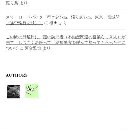
渡り鳥
より
さて、ロードバイク（行き245km、帰り207km、東京・宮城間
〈途中輪行あり〉）
に
櫻田
より
この間の日曜日に、謎の訪問者（不動産関連の営業らしき人）が
来て、しつこく居座って、結局警察を呼んで帰ってもらった件に
ついて
に
河合雅也
より
AUTHORS