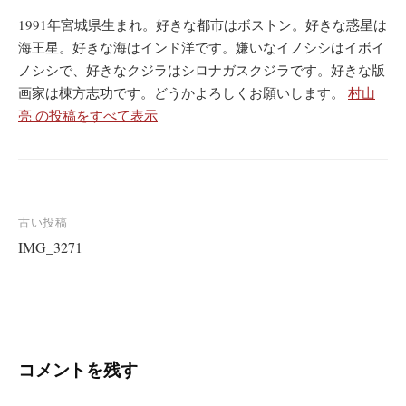
1991年宮城県生まれ。好きな都市はボストン。好きな惑星は
海王星。好きな海はインド洋です。嫌いなイノシシはイボイ
ノシシで、好きなクジラはシロナガスクジラです。好きな版
画家は棟方志功です。どうかよろしくお願いします。
村山
亮 の投稿をすべて表示
投
古い投稿
IMG_3271
稿
ナ
ビ
ゲ
ー
コメントを残す
シ