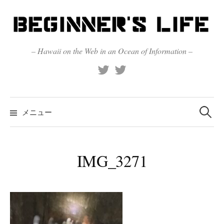
コ
ン
テ
ン
– Hawaii on the Web in an Ocean of Information –
ツ
X
Official
へ
(Twitter)
(X)
ス
キ
検
索:
メニュー
ッ
プ
IMG_3271