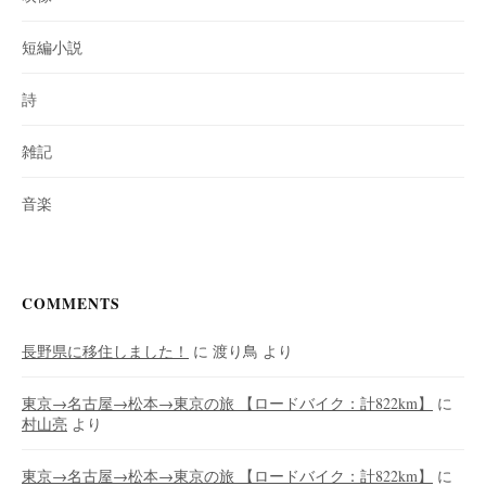
短編小説
詩
雑記
音楽
COMMENTS
長野県に移住しました！
に
渡り鳥
より
東京→名古屋→松本→東京の旅 【ロードバイク：計822km】
に
村山亮
より
東京→名古屋→松本→東京の旅 【ロードバイク：計822km】
に