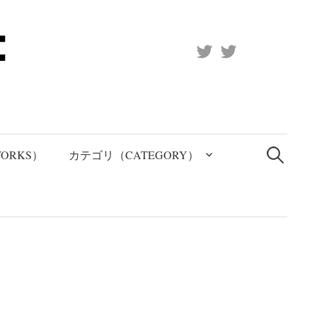
X
Official
(Twitter)
(X)
検
索:
ORKS）
カテゴリ（CATEGORY）