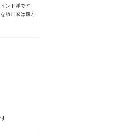
はインド洋です。
きな版画家は棟方
です