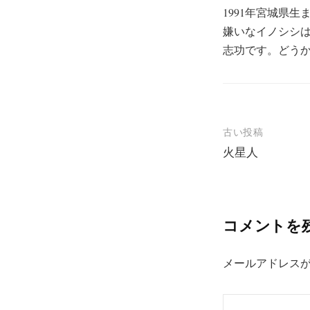
1991年宮城県
嫌いなイノシシ
志功です。どう
投
古い投稿
火星人
稿
ナ
ビ
コメントを
ゲ
ー
メールアドレス
シ
ョ