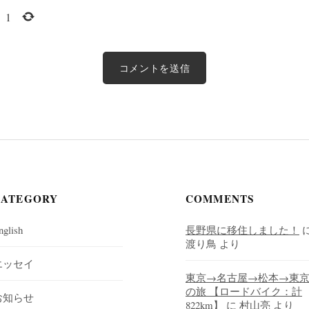
=
1
CATEGORY
COMMENTS
nglish
長野県に移住しました！
渡り鳥
より
エッセイ
東京→名古屋→松本→東
の旅 【ロードバイク：計
お知らせ
822km】
に
村山亮
より