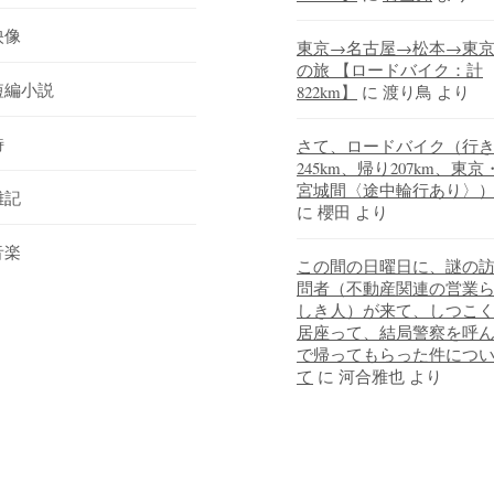
映像
東京→名古屋→松本→東
の旅 【ロードバイク：計
短編小説
822km】
に
渡り鳥
より
詩
さて、ロードバイク（行
245km、帰り207km、東京
宮城間〈途中輪行あり〉
雑記
に
櫻田
より
音楽
この間の日曜日に、謎の
問者（不動産関連の営業
しき人）が来て、しつこ
居座って、結局警察を呼
で帰ってもらった件につ
て
に
河合雅也
より