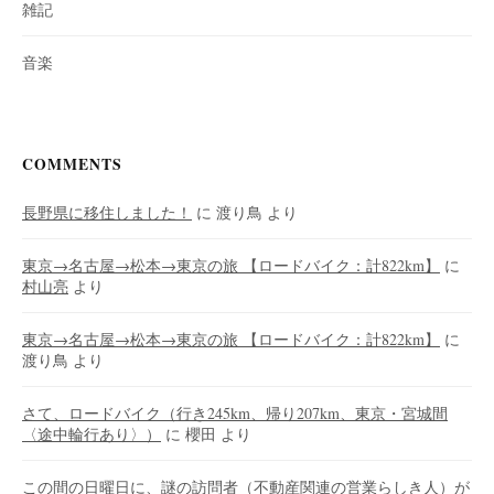
雑記
音楽
COMMENTS
長野県に移住しました！
に
渡り鳥
より
東京→名古屋→松本→東京の旅 【ロードバイク：計822km】
に
村山亮
より
東京→名古屋→松本→東京の旅 【ロードバイク：計822km】
に
渡り鳥
より
さて、ロードバイク（行き245km、帰り207km、東京・宮城間
〈途中輪行あり〉）
に
櫻田
より
この間の日曜日に、謎の訪問者（不動産関連の営業らしき人）が