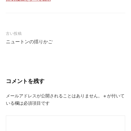
投
古い投稿
ニュートンの揺りかご
稿
ナ
ビ
ゲ
ー
コメントを残す
シ
メールアドレスが公開されることはありません。
※
が付いて
ョ
いる欄は必須項目です
ン