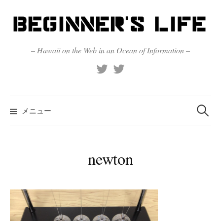
コ
ン
テ
ン
– Hawaii on the Web in an Ocean of Information –
ツ
X
Official
へ
(Twitter)
(X)
ス
キ
検
索:
メニュー
ッ
プ
newton