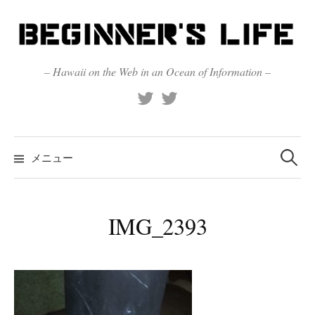
コ
ン
テ
ン
– Hawaii on the Web in an Ocean of Information –
ツ
X
Official
へ
(Twitter)
(X)
ス
キ
検
索:
メニュー
ッ
プ
IMG_2393