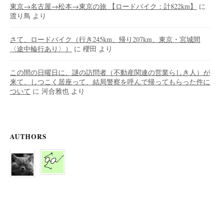
東京→名古屋→松本→東京の旅 【ロードバイク：計822km】
に
渡り鳥
より
さて、ロードバイク（行き245km、帰り207km、東京・宮城間
〈途中輪行あり〉）
に
櫻田
より
この間の日曜日に、謎の訪問者（不動産関連の営業らしき人）が
来て、しつこく居座って、結局警察を呼んで帰ってもらった件に
ついて
に
河合雅也
より
AUTHORS