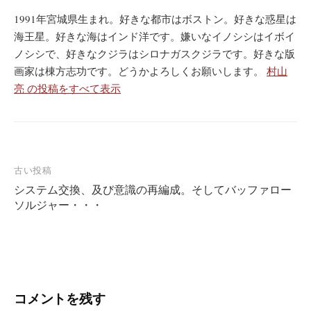
1991年宮城県生まれ。好きな都市はボストン。好きな惑星は
海王星。好きな海はインド洋です。嫌いなイノシシはイボイ
ノシシで、好きなクジラはシロナガスクジラです。好きな版
画家は棟方志功です。どうかよろしくお願いします。
村山
亮 の投稿をすべて表示
投
古い投稿
システム交換、及び意識の再編成。そしてバッファロー
稿
ソルジャー・・・
ナ
ビ
ゲ
ー
コメントを残す
シ