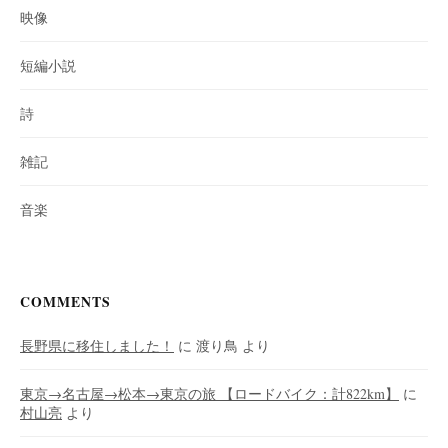
映像
短編小説
詩
雑記
音楽
COMMENTS
長野県に移住しました！
に
渡り鳥
より
東京→名古屋→松本→東京の旅 【ロードバイク：計822km】
に
村山亮
より