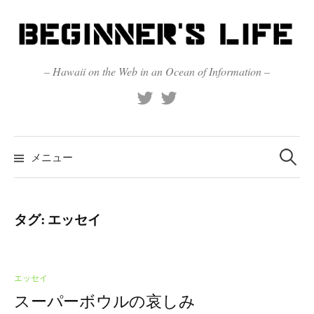
コ
ン
テ
ン
– Hawaii on the Web in an Ocean of Information –
ツ
X
Official
へ
(Twitter)
(X)
ス
キ
検
索:
メニュー
ッ
プ
タグ:
エッセイ
エッセイ
スーパーボウルの哀しみ