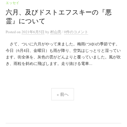
エッセイ
六月、及びドストエフスキーの『悪
霊』について
/
Posted
on
2021年6月5日
by
村山亮
0件のコメント
さて、ついに六月がやって来ました。梅雨(つゆ)の季節です。
今日（6月4日、金曜日）も雨が降り、空気はじっとりと湿ってい
ます。街全体を、灰色の雲がどんよりと覆っていました。風が吹
き、雨粒を斜めに飛ばします。走り抜ける電車...
投
« 前へ
稿
の
ペ