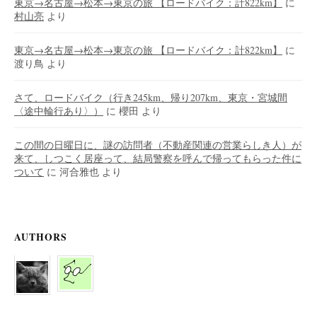
東京→名古屋→松本→東京の旅 【ロードバイク：計822km】
に
村山亮
より
東京→名古屋→松本→東京の旅 【ロードバイク：計822km】
に
渡り鳥
より
さて、ロードバイク（行き245km、帰り207km、東京・宮城間
〈途中輪行あり〉）
に
櫻田
より
この間の日曜日に、謎の訪問者（不動産関連の営業らしき人）が
来て、しつこく居座って、結局警察を呼んで帰ってもらった件に
ついて
に
河合雅也
より
AUTHORS