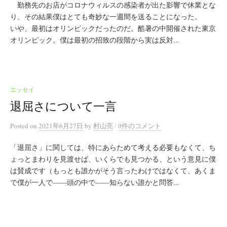
勤務先のお店がコロナウィルスの感染者が出た影響で休業とな
り、その結果僕はとても奇妙な一週間を送ることになった。
いや、最初はオリンピックだったのだ。酷暑の中開催された東京
オリンピック。僕は最初の招致の段階から実は反対...
エッセイ
退屈さについて一言
/
Posted
on
2021年6月27日
by
村山亮
0件のコメント
「退屈さ」に関しては、特にあらためて考える必要もなくて、ち
ょっとまわりを見渡せば、いくらでも見つかる、という意見に僕
は賛成です（もっとも誰かがそう言ったわけではなくて、あくま
で僕が一人で――頭の中で――知らない誰かと問答...