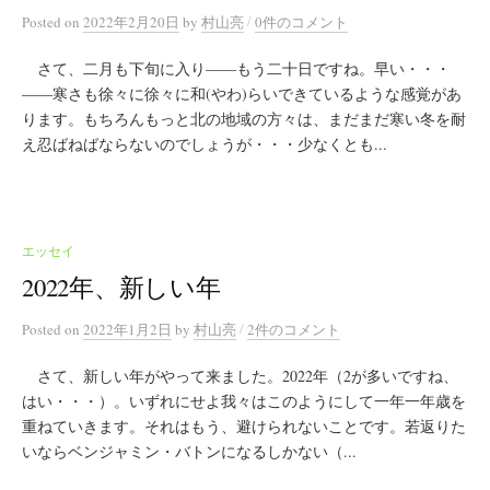
/
Posted
on
2022年2月20日
by
村山亮
0件のコメント
さて、二月も下旬に入り――もう二十日ですね。早い・・・
――寒さも徐々に徐々に和(やわ)らいできているような感覚があ
ります。もちろんもっと北の地域の方々は、まだまだ寒い冬を耐
え忍ばねばならないのでしょうが・・・少なくとも...
エッセイ
2022年、新しい年
/
Posted
on
2022年1月2日
by
村山亮
2件のコメント
さて、新しい年がやって来ました。2022年（2が多いですね、
はい・・・）。いずれにせよ我々はこのようにして一年一年歳を
重ねていきます。それはもう、避けられないことです。若返りた
いならベンジャミン・バトンになるしかない（...