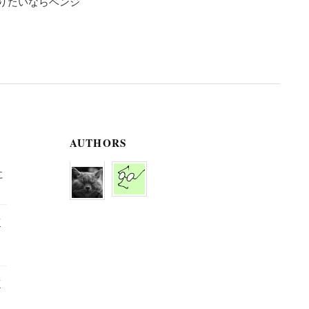
りたいならベンジ
AUTHORS
に
京
京