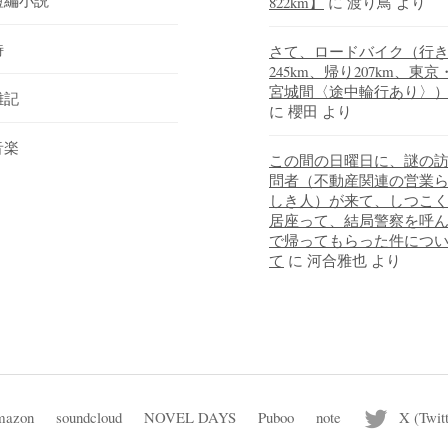
短編小説
822km】
に
渡り鳥
より
詩
さて、ロードバイク（行
245km、帰り207km、東京
宮城間〈途中輪行あり〉
雑記
に
櫻田
より
音楽
この間の日曜日に、謎の
問者（不動産関連の営業
しき人）が来て、しつこ
居座って、結局警察を呼
で帰ってもらった件につ
て
に
河合雅也
より
azon
soundcloud
NOVEL DAYS
Puboo
note
X (Twitt