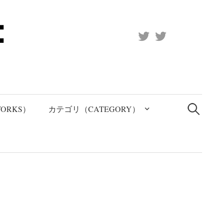
X
Official
(Twitter)
(X)
検
索:
ORKS）
カテゴリ（CATEGORY）