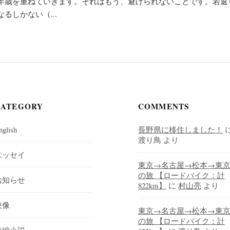
年歳を重ねていきます。それはもう、避けられないことです。若返
るしかない（...
CATEGORY
COMMENTS
nglish
長野県に移住しました！
渡り鳥
より
エッセイ
東京→名古屋→松本→東
の旅 【ロードバイク：計
お知らせ
822km】
に
村山亮
より
映像
東京→名古屋→松本→東
の旅 【ロードバイク：計