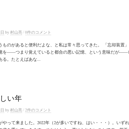
/
5日
by
村山亮
0件のコメント
うものがあると便利だよな、と私は常々思ってきた。 「忘却装置
憶を――つまり覚えていると都合の悪い記憶、という意味だが――
る。たとえばあな...
新しい年
/
2日
by
村山亮
2件のコメント
やって来ました。2022年（2が多いですね、はい・・・）。いず