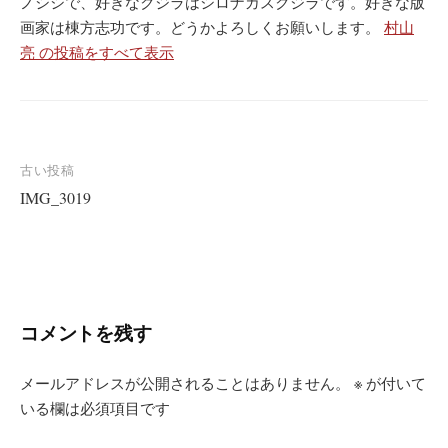
ノシシで、好きなクジラはシロナガスクジラです。好きな版
画家は棟方志功です。どうかよろしくお願いします。
村山
亮 の投稿をすべて表示
投
古い投稿
IMG_3019
稿
ナ
ビ
ゲ
ー
コメントを残す
シ
メールアドレスが公開されることはありません。
※
が付いて
ョ
いる欄は必須項目です
ン