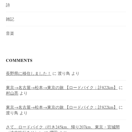
詩
雑記
音楽
COMMENTS
長野県に移住しました！
に
渡り鳥
より
東京→名古屋→松本→東京の旅 【ロードバイク：計822km】
に
村山亮
より
東京→名古屋→松本→東京の旅 【ロードバイク：計822km】
に
渡り鳥
より
さて、ロードバイク（行き245km、帰り207km、東京・宮城間