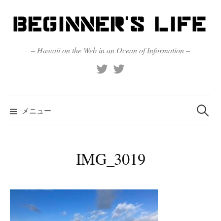
コ
ン
テ
ン
– Hawaii on the Web in an Ocean of Information –
ツ
X
Official
へ
(Twitter)
(X)
ス
キ
検
索:
メニュー
ッ
プ
IMG_3019