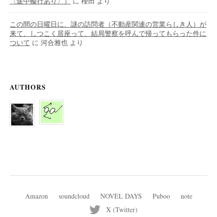
〈途中輪行あり〉）
に
櫻田
より
この間の日曜日に、謎の訪問者（不動産関連の営業らしき人）が
来て、しつこく居座って、結局警察を呼んで帰ってもらった件に
ついて
に
河合雅也
より
AUTHORS
Amazon
soundcloud
NOVEL DAYS
Puboo
note
X (Twitter)