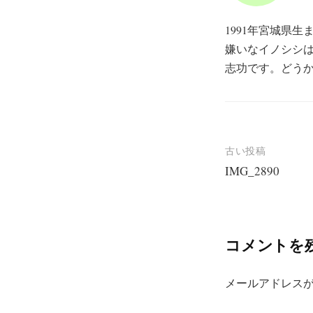
1991年宮城県
嫌いなイノシシ
志功です。どう
投
古い投稿
IMG_2890
稿
ナ
ビ
コメントを
ゲ
ー
メールアドレス
シ