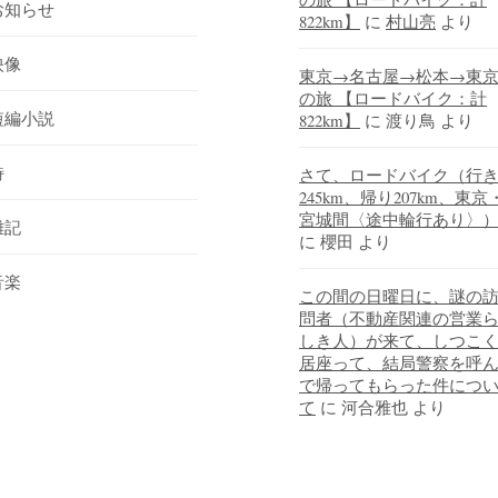
お知らせ
822km】
に
村山亮
より
映像
東京→名古屋→松本→東
の旅 【ロードバイク：計
短編小説
822km】
に
渡り鳥
より
詩
さて、ロードバイク（行
245km、帰り207km、東京
宮城間〈途中輪行あり〉
雑記
に
櫻田
より
音楽
この間の日曜日に、謎の
問者（不動産関連の営業
しき人）が来て、しつこ
居座って、結局警察を呼
で帰ってもらった件につ
て
に
河合雅也
より