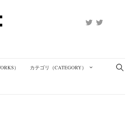
X
Official
(Twitter)
(X)
検
索:
ORKS）
カテゴリ（CATEGORY）