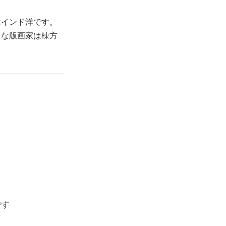
はインド洋です。
きな版画家は棟方
です