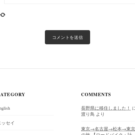
CATEGORY
COMMENTS
nglish
長野県に移住しました！
渡り鳥
より
エッセイ
東京→名古屋→松本→東
の旅 【ロードバイク：計