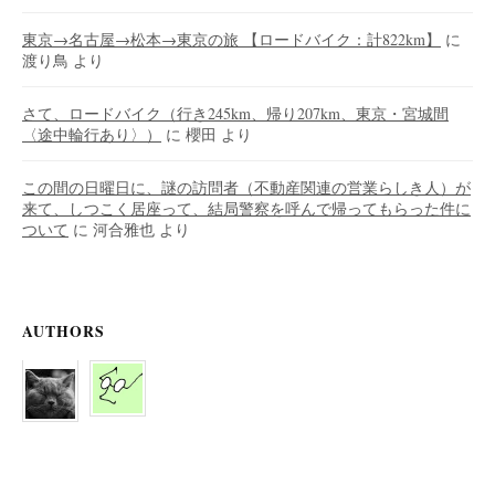
東京→名古屋→松本→東京の旅 【ロードバイク：計822km】
に
渡り鳥
より
さて、ロードバイク（行き245km、帰り207km、東京・宮城間
〈途中輪行あり〉）
に
櫻田
より
この間の日曜日に、謎の訪問者（不動産関連の営業らしき人）が
来て、しつこく居座って、結局警察を呼んで帰ってもらった件に
ついて
に
河合雅也
より
AUTHORS