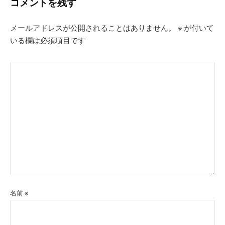
ー
コメントを残す
シ
メールアドレスが公開されることはありません。
※
が付いて
ョ
いる欄は必須項目です
ン
名前
※