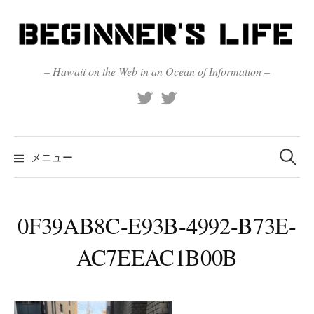
コ
ン
テ
ン
– Hawaii on the Web in an Ocean of Information –
ツ
X
Official
へ
(Twitter)
(X)
ス
キ
検
索:
メニュー
ッ
プ
0F39AB8C-E93B-4992-B73E-
AC7EEAC1B00B