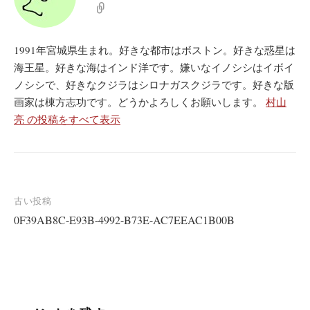
1991年宮城県生まれ。好きな都市はボストン。好きな惑星は
海王星。好きな海はインド洋です。嫌いなイノシシはイボイ
ノシシで、好きなクジラはシロナガスクジラです。好きな版
画家は棟方志功です。どうかよろしくお願いします。
村山
亮 の投稿をすべて表示
投
古い投稿
0F39AB8C-E93B-4992-B73E-AC7EEAC1B00B
稿
ナ
ビ
ゲ