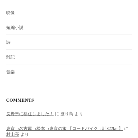
映像
短編小説
詩
雑記
音楽
COMMENTS
長野県に移住しました！
に
渡り鳥
より
東京→名古屋→松本→東京の旅 【ロードバイク：計822km】
に
村山亮
より