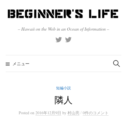
コ
ン
テ
ン
– Hawaii on the Web in an Ocean of Information –
ツ
X
Official
へ
(Twitter)
(X)
ス
キ
検
索:
メニュー
ッ
プ
短編小説
隣人
/
Posted
on
2016年12月9日
by
村山亮
0件のコメント