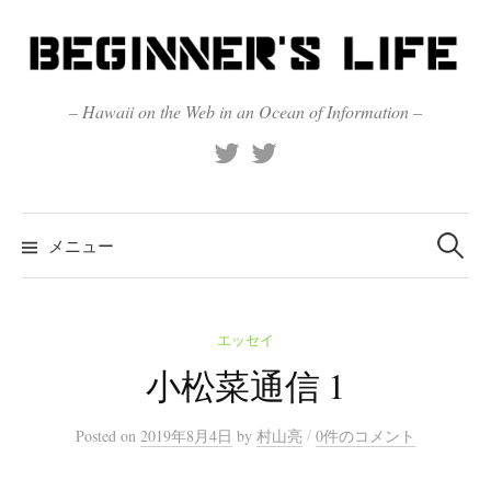
コ
ン
テ
ン
– Hawaii on the Web in an Ocean of Information –
ツ
X
Official
へ
(Twitter)
(X)
ス
キ
検
索:
メニュー
ッ
プ
エッセイ
小松菜通信 1
/
Posted
on
2019年8月4日
by
村山亮
0件のコメント