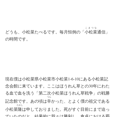
こまつな
どうも、小松菜たべるです。毎月恒例の「
小松菜
通信」
の時間です。
現在僕は小松菜県小松菜市小松菜1-6-10にある小松菜記
念会館に来ています。ここはほうれん草との30年にわた
る血で血を洗う「第二次小松菜ほうれん草戦争」の戦勝
つら
記念館です。あの頃は
辛
かった、とよく僕の祖父である
たかし
小松菜
隆
は申しておりました。死がすぐ目前にまで迫っ
ていたのだと。結果的に我々は勝利し、食卓における覇