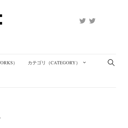
X
Official
(Twitter)
(X)
検
索:
ORKS）
カテゴリ（CATEGORY）
-