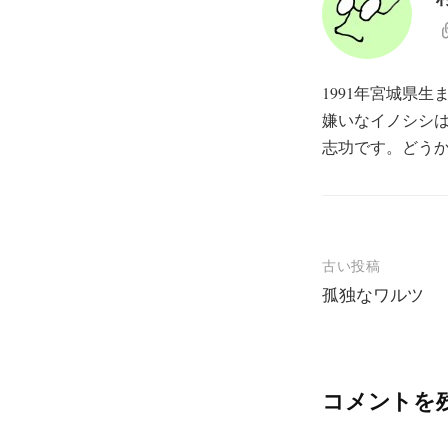
1991年宮城県
嫌いなイノシシ
志功です。どう
投
古い投稿
孤独なワルツ
稿
ナ
ビ
コメントを
ゲ
ー