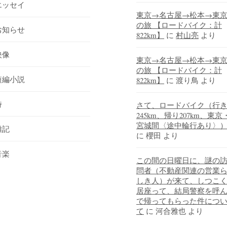
エッセイ
東京→名古屋→松本→東
の旅 【ロードバイク：計
お知らせ
822km】
に
村山亮
より
映像
東京→名古屋→松本→東
の旅 【ロードバイク：計
短編小説
822km】
に
渡り鳥
より
詩
さて、ロードバイク（行
245km、帰り207km、東京
宮城間〈途中輪行あり〉
雑記
に
櫻田
より
音楽
この間の日曜日に、謎の
問者（不動産関連の営業
しき人）が来て、しつこ
居座って、結局警察を呼
で帰ってもらった件につ
て
に
河合雅也
より