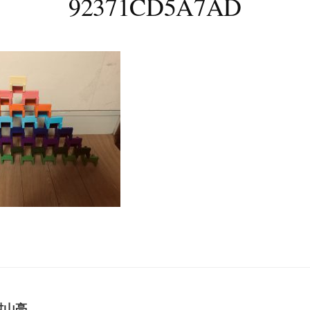
92371CD5A7AD
村山亮