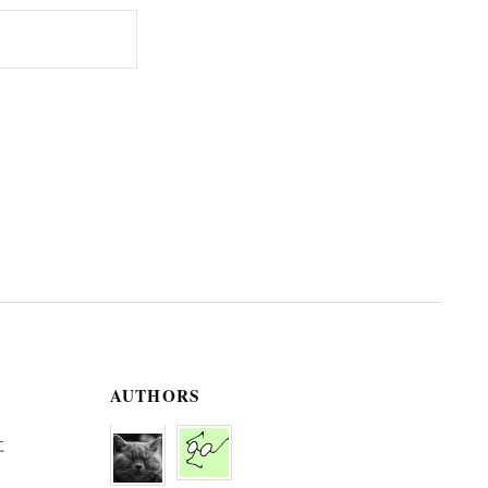
AUTHORS
に