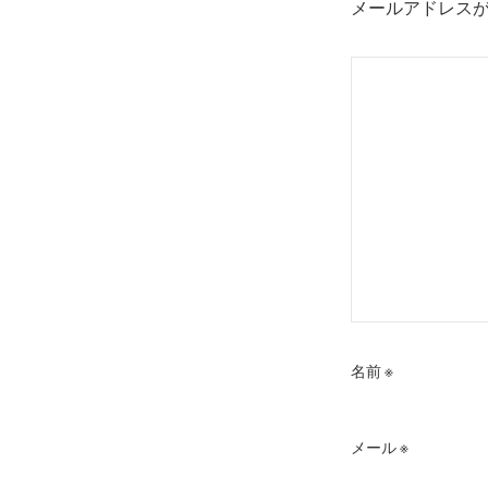
メールアドレス
シ
ョ
ン
名前
※
メール
※