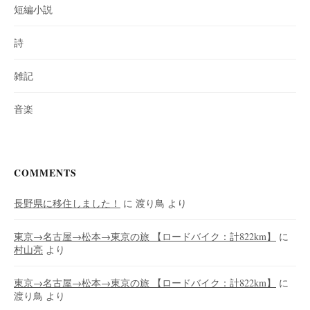
短編小説
詩
雑記
音楽
COMMENTS
長野県に移住しました！
に
渡り鳥
より
東京→名古屋→松本→東京の旅 【ロードバイク：計822km】
に
村山亮
より
東京→名古屋→松本→東京の旅 【ロードバイク：計822km】
に
渡り鳥
より