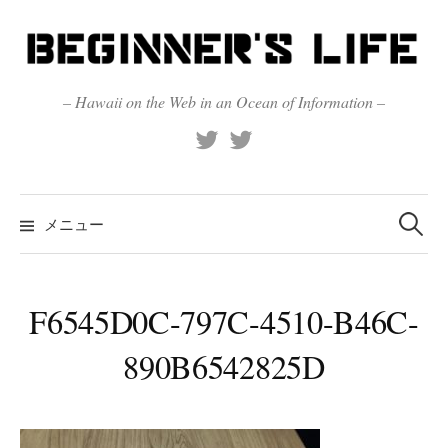
コ
ン
テ
ン
– Hawaii on the Web in an Ocean of Information –
ツ
X
Official
へ
(Twitter)
(X)
ス
キ
検
索:
メニュー
ッ
プ
F6545D0C-797C-4510-B46C-
890B6542825D