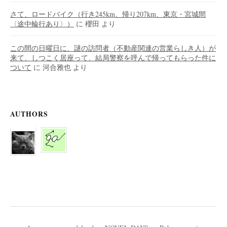
さて、ロードバイク（行き245km、帰り207km、東京・宮城間
〈途中輪行あり〉）
に
櫻田
より
この間の日曜日に、謎の訪問者（不動産関連の営業らしき人）が
来て、しつこく居座って、結局警察を呼んで帰ってもらった件に
ついて
に
河合雅也
より
AUTHORS