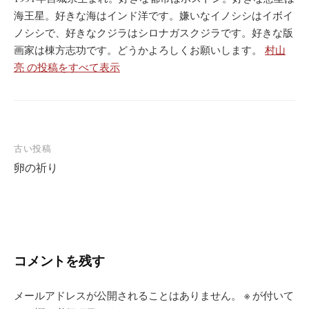
海王星。好きな海はインド洋です。嫌いなイノシシはイボイ
ノシシで、好きなクジラはシロナガスクジラです。好きな版
画家は棟方志功です。どうかよろしくお願いします。
村山
亮 の投稿をすべて表示
投
古い投稿
卵の祈り
稿
ナ
ビ
ゲ
ー
コメントを残す
シ
メールアドレスが公開されることはありません。
※
が付いて
ョ