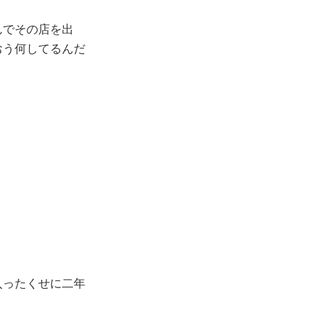
んでその店を出
おう何してるんだ
入ったくせに二年