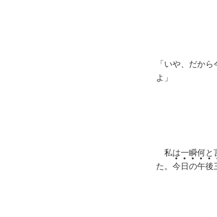
「いや、だから
よ」
私は一瞬何と言
た。
今
日
の
午
後