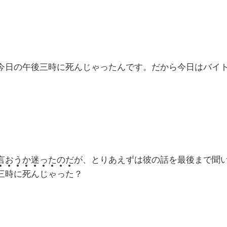
今日の午後三時に死んじゃったんです。だから今日はバイ
おうか迷ったのだが、とりあえずは彼の話を最後まで聞
三
時
に
死
ん
じ
ゃ
っ
た
？