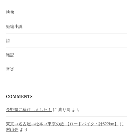
映像
短編小説
詩
雑記
音楽
COMMENTS
長野県に移住しました！
に
渡り鳥
より
東京→名古屋→松本→東京の旅 【ロードバイク：計822km】
に
村山亮
より