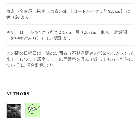
東京→名古屋→松本→東京の旅 【ロードバイク：計822km】
に
渡り鳥
より
さて、ロードバイク（行き245km、帰り207km、東京・宮城間
〈途中輪行あり〉）
に
櫻田
より
この間の日曜日に、謎の訪問者（不動産関連の営業らしき人）が
来て、しつこく居座って、結局警察を呼んで帰ってもらった件に
ついて
に
河合雅也
より
AUTHORS