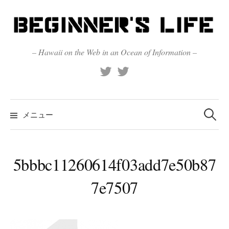
コ
ン
テ
ン
– Hawaii on the Web in an Ocean of Information –
ツ
X
Official
へ
(Twitter)
(X)
ス
キ
検
索:
メニュー
ッ
プ
5bbbc11260614f03add7e50b87
7e7507