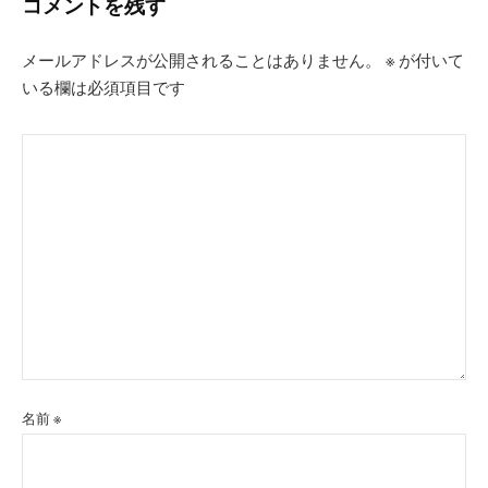
ー
コメントを残す
シ
メールアドレスが公開されることはありません。
※
が付いて
ョ
いる欄は必須項目です
ン
名前
※