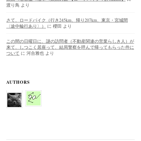
渡り鳥
より
さて、ロードバイク（行き245km、帰り207km、東京・宮城間
〈途中輪行あり〉）
に
櫻田
より
この間の日曜日に、謎の訪問者（不動産関連の営業らしき人）が
来て、しつこく居座って、結局警察を呼んで帰ってもらった件に
ついて
に
河合雅也
より
AUTHORS