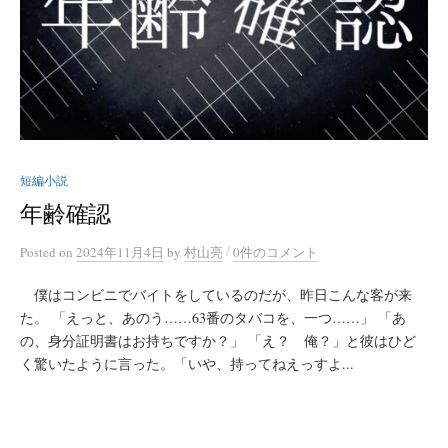
短編小説
年齢確認
/
Posted
on
2024年11月4日
by
村山亮
0件のコメント
僕はコンビニでバイトをしているのだが、昨日こんな客が来
た。 「えっと、あのう……63番のタバコを、一つ……」 「あ
の、身分証明書はお持ちですか？」 「え？ 俺？」と彼はひど
く驚いたように言った。「いや、持ってねえっすよ...