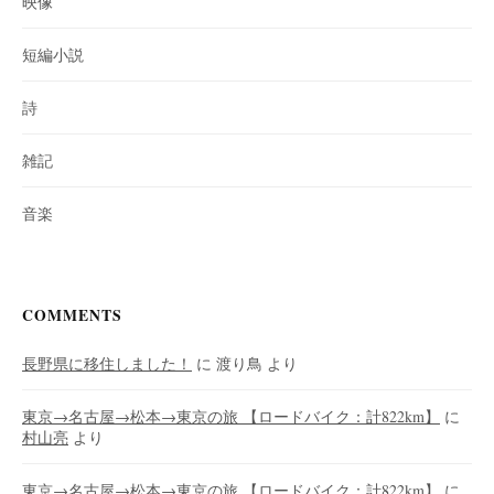
映像
短編小説
詩
雑記
音楽
COMMENTS
長野県に移住しました！
に
渡り鳥
より
東京→名古屋→松本→東京の旅 【ロードバイク：計822km】
に
村山亮
より
東京→名古屋→松本→東京の旅 【ロードバイク：計822km】
に