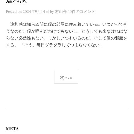
/
Posted
on
2024年9月14日
by
村山亮
0件のコメント
違和感は知らぬ間に僕の部屋に住み着いている。いつだってそ
うなのだ。僕が呼んだわけでもないし、どうしても来なければな
らない必然性もない。しかしいつもいるのだ。そして僕の邪魔を
する。 「そう、毎日ダラダラしてつまらなくない...
投
次へ »
稿
の
ペ
ー
ジ
META
送