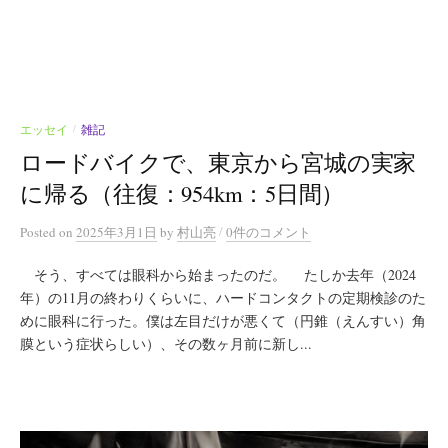
エッセイ
雑記
/
ロードバイクで、東京から宮城の実家
に帰る（往復：954km：5日間）
/
Posted
on
2025年3月1日
by
村山亮
0件のコメント
そう、すべては眼科から始まったのだ。 たしか去年（2024
年）の11月の終わりくらいに、ハードコンタクトの定期検診のた
めに眼科に行った。僕は左目だけが悪くて（円錐（えんすい）角
膜という症状らしい）、その数ヶ月前に新し...