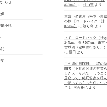
お知らせ
822km】
に
村山亮
より
映像
東京→名古屋→松本→東
の旅 【ロードバイク：計
短編小説
822km】
に
渡り鳥
より
詩
さて、ロードバイク（行
245km、帰り207km、東京
宮城間〈途中輪行あり〉
雑記
に
櫻田
より
音楽
この間の日曜日に、謎の
問者（不動産関連の営業
しき人）が来て、しつこ
居座って、結局警察を呼
で帰ってもらった件につ
て
に
河合雅也
より