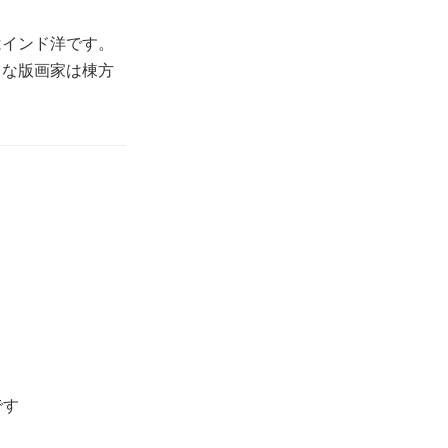
はインド洋です。
きな版画家は棟方
です