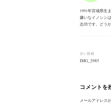
1991年宮城県
嫌いなイノシシ
志功です。どう
投
古い投稿
IMG_2985
稿
ナ
ビ
コメントを
ゲ
ー
メールアドレス
シ