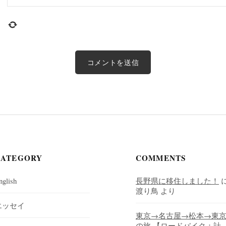
CATEGORY
COMMENTS
nglish
長野県に移住しました！
渡り鳥
より
エッセイ
東京→名古屋→松本→東
の旅 【ロードバイク：計