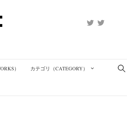
X
Official
(Twitter)
(X)
検
索:
ORKS）
カテゴリ（CATEGORY）